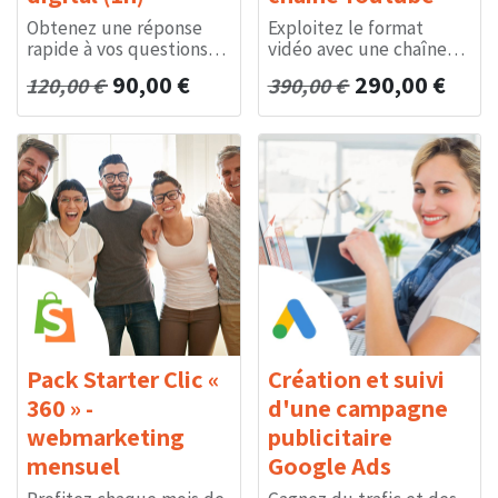
Obtenez une réponse
Exploitez le format
rapide à vos questions
vidéo avec une chaîne
opérationnelles ou
Youtube à l'aspect
90,00
€
290,00
€
120,00
€
390,00
€
stratégiques. Avancez
professionnel, pour
sur un projet grâce à
publier des prises de
l'intervention d'un chef
parole, publicités,
de projet externalisé
démonstrations de
rapide et compétent.
logiciel, etc.
𝐓𝐚𝐫𝐢𝐟 𝐢𝐧𝐝𝐢𝐜𝐚𝐭𝐢𝐟. 𝐂𝐥𝐢𝐪𝐮𝐞𝐳
𝐓𝐚𝐫𝐢𝐟 𝐢𝐧𝐝𝐢𝐜𝐚𝐭𝐢𝐟. 𝐂𝐥𝐢𝐪𝐮𝐞𝐳
𝐬𝐮𝐫 « 𝐀𝐉𝐎𝐔𝐓𝐄𝐑 𝐀𝐔
𝐬𝐮𝐫 « 𝐀𝐉𝐎𝐔𝐓𝐄𝐑 𝐀𝐔
𝐏𝐀𝐍𝐈𝐄𝐑 » 𝐩𝐨𝐮𝐫
𝐏𝐀𝐍𝐈𝐄𝐑 » 𝐩𝐨𝐮𝐫
𝐫𝐞𝐜𝐞𝐯𝐨𝐢𝐫 𝐮𝐧 𝐝𝐞𝐯𝐢𝐬
𝐫𝐞𝐜𝐞𝐯𝐨𝐢𝐫 𝐮𝐧 𝐝𝐞𝐯𝐢𝐬
𝐠𝐫𝐚𝐭𝐮𝐢𝐭, 𝐩𝐞𝐫𝐬𝐨𝐧𝐧𝐚𝐥𝐢𝐬𝐚𝐛𝐥𝐞
𝐠𝐫𝐚𝐭𝐮𝐢𝐭, 𝐩𝐞𝐫𝐬𝐨𝐧𝐧𝐚𝐥𝐢𝐬𝐚𝐛𝐥𝐞
𝐞𝐭 𝐬𝐚𝐧𝐬 𝐞𝐧𝐠𝐚𝐠𝐞𝐦𝐞𝐧𝐭.
𝐞𝐭 𝐬𝐚𝐧𝐬 𝐞𝐧𝐠𝐚𝐠𝐞𝐦𝐞𝐧𝐭.
Pack Starter Clic «
Création et suivi
360 » -
d'une campagne
webmarketing
publicitaire
mensuel
Google Ads