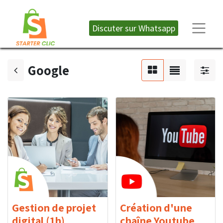
Discuter sur W​​​​hatsapp
Google
Gestion de projet
Création d'une
digital (1h)
chaîne Youtube