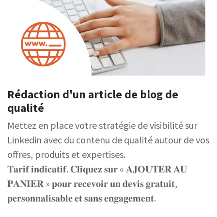
Rédaction d'un article de blog de
qualité
Mettez en place votre stratégie de visibilité sur
Linkedin avec du contenu de qualité autour de vos
offres, produits et expertises.
𝐓𝐚𝐫𝐢𝐟 𝐢𝐧𝐝𝐢𝐜𝐚𝐭𝐢𝐟. 𝐂𝐥𝐢𝐪𝐮𝐞𝐳 𝐬𝐮𝐫 « 𝐀𝐉𝐎𝐔𝐓𝐄𝐑 𝐀𝐔
𝐏𝐀𝐍𝐈𝐄𝐑 » 𝐩𝐨𝐮𝐫 𝐫𝐞𝐜𝐞𝐯𝐨𝐢𝐫 𝐮𝐧 𝐝𝐞𝐯𝐢𝐬 𝐠𝐫𝐚𝐭𝐮𝐢𝐭,
𝐩𝐞𝐫𝐬𝐨𝐧𝐧𝐚𝐥𝐢𝐬𝐚𝐛𝐥𝐞 𝐞𝐭 𝐬𝐚𝐧𝐬 𝐞𝐧𝐠𝐚𝐠𝐞𝐦𝐞𝐧𝐭.